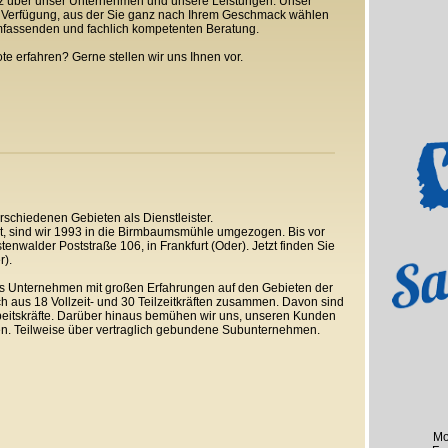
enz über unser Unternehmen und unsere Leistungen. Unser
ur Verfügung, aus der Sie ganz nach Ihrem Geschmack wählen
umfassenden und fachlich kompetenten Beratung.
 erfahren? Gerne stellen wir uns Ihnen vor.
rschiedenen Gebieten als Dienstleister.
, sind wir 1993 in die Birmbaumsmühle umgezogen. Bis vor
tenwalder Poststraße 106, in Frankfurt (Oder). Jetzt finden Sie
r).
ches Unternehmen mit großen Erfahrungen auf den Gebieten der
ich aus 18 Vollzeit- und 30 Teilzeitkräften zusammen. Davon sind
beitskräfte. Darüber hinaus bemühen wir uns, unseren Kunden
en. Teilweise über vertraglich gebundene Subunternehmen.
Mo