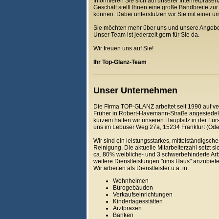
Informieren Sie sich auf unserer Internetpräs
Geschäft stellt Ihnen eine große Bandbreite z
können. Dabei unterstützen wir Sie mit einer 
Sie möchten mehr über uns und unsere Angebote
Unser Team ist jederzeit gern für Sie da.
Wir freuen uns auf Sie!
Ihr Top-Glanz-Team
Unser Unternehmen
Die Firma TOP-GLANZ arbeitet seit 1990 auf ve
Früher in Robert-Havemann-Straße angesiedelt
kurzem hatten wir unseren Hauptsitz in der Fürs
uns im Lebuser Weg 27a, 15234 Frankfurt (Ode
Wir sind ein leistungsstarkes, mittelständigs
Reinigung. Die aktuelle Mitarbeiterzahl setzt s
ca. 80% weibliche- und 3 schwerbehinderte Ar
weitere Dienstleistungen "ums Haus" anzubiet
Wir arbeiten als Dienstleister u.a. in:
Wohnheimen
Bürogebäuden
Verkaufseinrichtungen
Kindertagesstätten
Arztpraxen
Banken