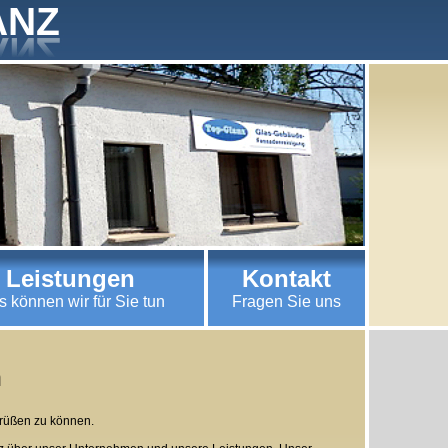
ANZ
Leistungen
Kontakt
 können wir für Sie tun
Fragen Sie uns
n
grüßen zu können.